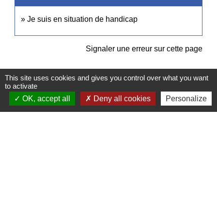
Je suis en situation de handicap
Signaler une erreur sur cette page
This site uses cookies and gives you control over what you want
to activate
OK, accept all
Deny all cookies
Personalize
Contacts
Commune de Pullay
2 rue des Rossignols
27130 Pullay - FRANCE
+33 2 32 32 18 58
Site internet :
www.pullay.fr