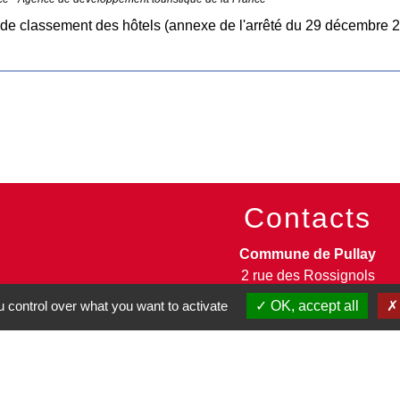
 de classement des hôtels (annexe de l'arrêté du 29 décembre 
Contacts
Commune de Pullay
2 rue des Rossignols
27130 Pullay - FRANCE
 control over what you want to activate
OK, accept all
+33 2 32 32 18 58
Site internet :
www.pullay.fr