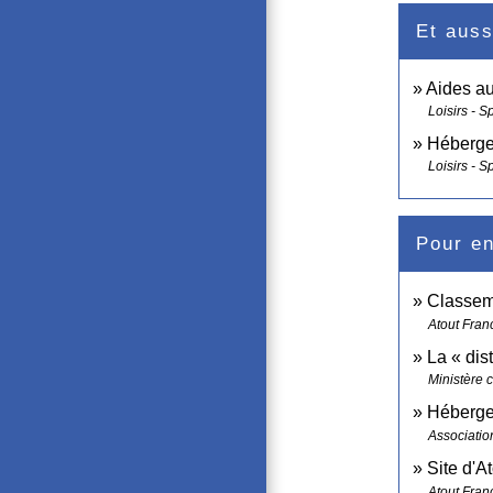
Et auss
Aides a
Loisirs - S
Héberge
Loisirs - S
Pour en
Classem
Atout Fran
La « dis
Ministère 
Hébergem
Associatio
Site d'A
Atout Fran