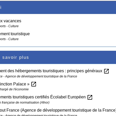
i
ux vacances
ports - Culture
ment touristique
ports - Culture
 savoir plus
open_in_new
ent des hébergements touristiques : principes généraux
ce - Agence de développement touristique de la France
open_in_new
tinction Palace »
chargé de l'économie
open_in_new
ents touristiques certifiés Écolabel Européen
n française de normalisation (Afnor)
tout France (Agence de développement touristique de la France
ce - Agence de développement touristique de la France