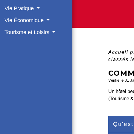
Vie Pratique
Vie Économique
Tourisme et Loisirs
Accueil p
classés l
COMM
Vérifié le 01 J
Un hôtel peu
(Tourisme &
Qu'est