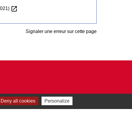
open_in_new
2021)
Signaler une erreur sur cette page
Deny all cookies
Personalize