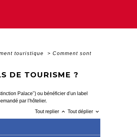
ment touristique
>
Comment sont
S DE TOURISME ?
stinction Palace") ou bénéficier d'un label
emandé par l'hôtelier.
keyboard_arrow_up
keyboard_arrow_down
Tout replier
Tout déplier