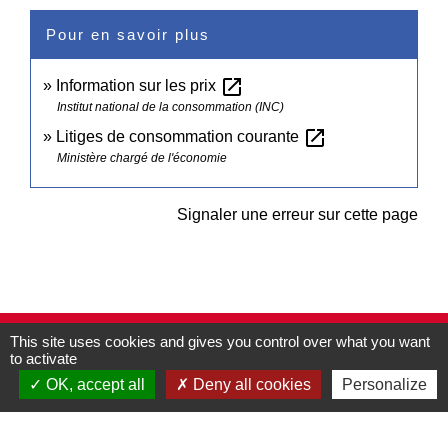
Pour en savoir plus
open_in_new
Information sur les prix
Institut national de la consommation (INC)
open_in_new
Litiges de consommation courante
Ministère chargé de l'économie
Signaler une erreur sur cette page
This site uses cookies and gives you control over what you want
Contacts
to activate
Commune de Pullay
OK, accept all
Deny all cookies
Personalize
2 rue des Rossignols
27130 Pullay - FRANCE
+33 2 32 32 18 58