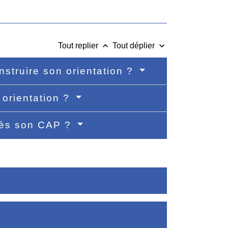
keyboard_arrow_up
keyboard_arrow_down
Tout replier
Tout déplier
struire son orientation ?
 orientation ?
près son CAP ?