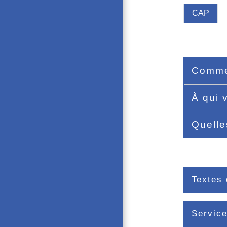
CAP
Commen
À qui 
Quelle
Textes 
Service