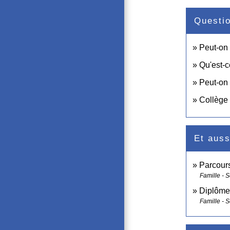
Questi
Peut-on 
Qu'est-c
Peut-on 
Collège 
Et auss
Parcour
Famille - S
Diplômes
Famille - S