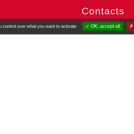
Contacts
Commune de Pullay
 control over what you want to activate
OK, accept all
2 rue des Rossignols
27130 Pullay - FRANCE
+33 2 32 32 18 58
Site internet :
www.pullay.fr
entions légales
-
Politique de confidentialité
-
Accessibilité
-
Site créé en partenariat avec Réseau d