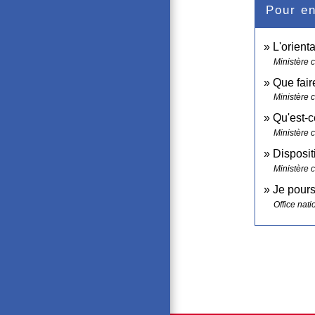
Pour en
L'orient
Ministère 
Que fair
Ministère 
Qu'est-c
Ministère 
Disposit
Ministère 
Je pour
Office nat