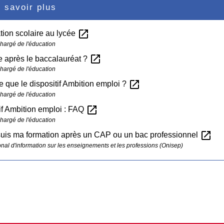
 savoir plus
open_in_new
ation scolaire au lycée
chargé de l'éducation
open_in_new
e après le baccalauréat ?
chargé de l'éducation
open_in_new
e que le dispositif Ambition emploi ?
chargé de l'éducation
open_in_new
if Ambition emploi : FAQ
chargé de l'éducation
open_in_new
suis ma formation après un CAP ou un bac professionnel
ional d'information sur les enseignements et les professions (Onisep)