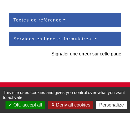
Textes de référence
Services en ligne et formulaires
Signaler une erreur sur cette page
Contacts
This site uses cookies and gives you control over what you want
to activate
Commune de Pullay
OK, accept all
Deny all cookies
Personalize
2 rue des Rossignols
27130 Pullay - FRANCE
+33 2 32 32 18 58
Site internet :