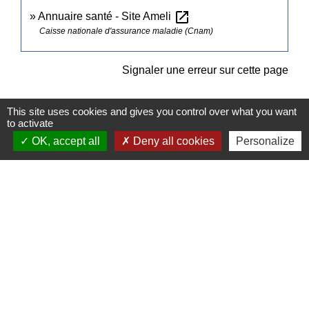
open_in_new
Annuaire santé - Site Ameli
Caisse nationale d'assurance maladie (Cnam)
Signaler une erreur sur cette page
This site uses cookies and gives you control over what you want
to activate
OK, accept all
Deny all cookies
Personalize
Contacts
Commune de Pullay
2 rue des Rossignols
27130 Pullay - FRANCE
+33 2 32 32 18 58
Site internet :
www.pullay.fr