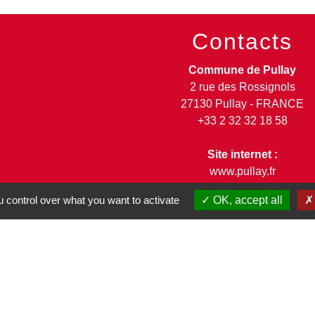
Contacts
Commune de Pullay
2 rue des Rossignols
27130 Pullay - FRANCE
+33 2 32 32 18 58
Site internet :
www.pullay.fr
 control over what you want to activate
OK, accept all
entions légales
-
Politique de confidentialité
-
Accessibilité
-
Site créé en partenariat avec Réseau d