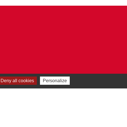
Deny all cookies
Personalize
Plan du site
-
Gestion des cookies
es Communes