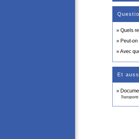
Questi
Quels re
Peut-on
Avec que
Et auss
Document
Transports 