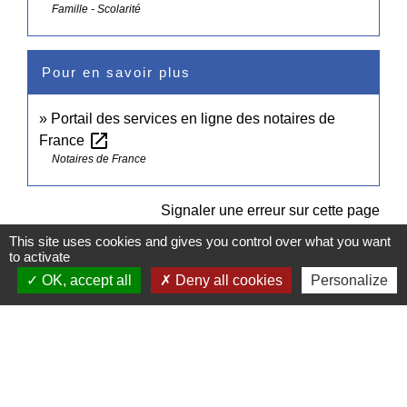
Famille - Scolarité
Pour en savoir plus
Portail des services en ligne des notaires de
open_in_new
France
Notaires de France
Signaler une erreur sur cette page
This site uses cookies and gives you control over what you want
to activate
OK, accept all
Deny all cookies
Personalize
Contacts
Commune de Pullay
2 rue des Rossignols
27130 Pullay - FRANCE
+33 2 32 32 18 58