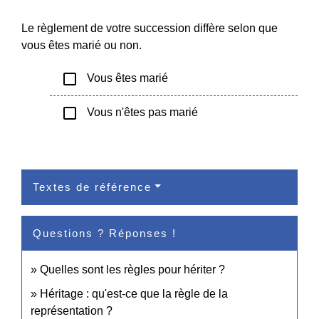
Le règlement de votre succession diffère selon que
vous êtes marié ou non.
check_box_outline_blank
Vous êtes marié
check_box_outline_blank
Vous n'êtes pas marié
Textes de référence
Questions ? Réponses !
Quelles sont les règles pour hériter ?
Héritage : qu'est-ce que la règle de la
représentation ?