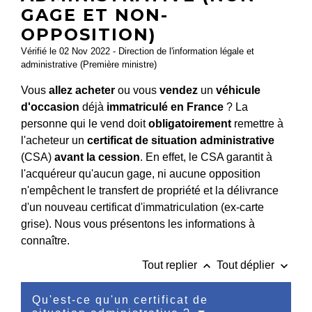
GAGE ET NON-
OPPOSITION)
Vérifié le 02 Nov 2022 - Direction de l'information légale et
administrative (Première ministre)
Vous
allez acheter
ou vous
vendez
un
véhicule
d'occasion
déjà
immatriculé en France
? La
personne qui le vend doit
obligatoirement
remettre à
l'acheteur un
certificat de situation administrative
(CSA)
avant la cession
. En effet, le CSA garantit à
l'acquéreur qu'aucun gage, ni aucune opposition
n'empêchent le transfert de propriété et la délivrance
d'un nouveau certificat d'immatriculation (ex-carte
grise). Nous vous présentons les informations à
connaître.
keyboard_arrow_up
keyboard_arrow_down
Tout replier
Tout déplier
Qu'est-ce qu'un certificat de