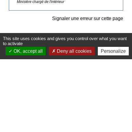
Ministère chargé de l'intérieur
Signaler une erreur sur cette page
This site uses cookies and gives you control over what you want
to activate
OK, accept all
Deny all cookies
Personalize
Contacts
Commune de Pullay
2 rue des Rossignols
27130 Pullay - FRANCE
+33 2 32 32 18 58
Site internet :
www.pullay.fr