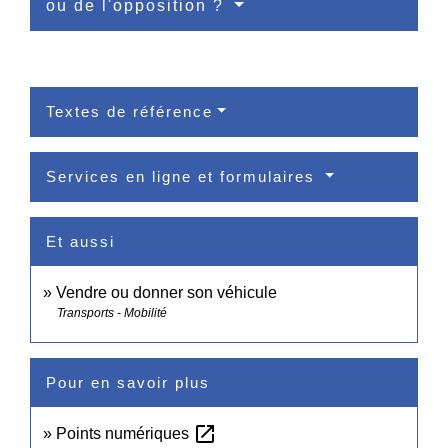
ou de l'opposition ?
Textes de référence
Services en ligne et formulaires
Et aussi
Vendre ou donner son véhicule
Transports - Mobilité
Pour en savoir plus
open_in_new
Points numériques