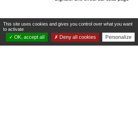
This site uses cookies and gives you control over what you want
to activate
OK, accept all
Deny all cookies
Personalize
Contacts
Commune de Pullay
2 rue des Rossignols
27130 Pullay - FRANCE
+33 2 32 32 18 58
Site internet :
www.pullay.fr
Mentions légales
-
Politique de confidentialité
-
Accessibilité
-
Plan du site
-
Gestion des cookies