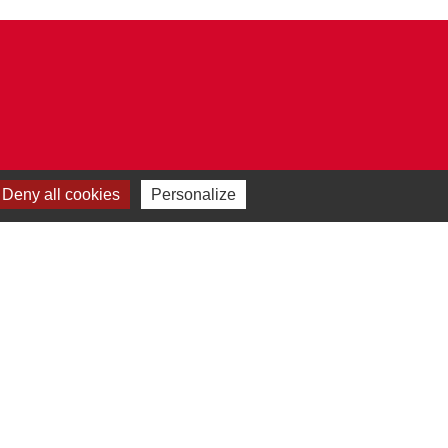
Deny all cookies
Personalize
Plan du site
-
Gestion des cookies
es Communes