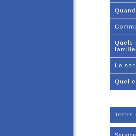
Quand 
Commen
Quels 
famill
Le seco
Quel e
Textes 
Service