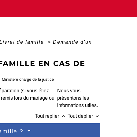
Livret de famille
>
Demande d'un
FAMILLE EN CAS DE
, Ministère chargé de la justice
paration (si vous étiez
Nous vous
 remis lors du mariage ou
présentons les
informations utiles.
keyboard_arrow_up
keyboard_arrow_down
Tout replier
Tout déplier
amille ?