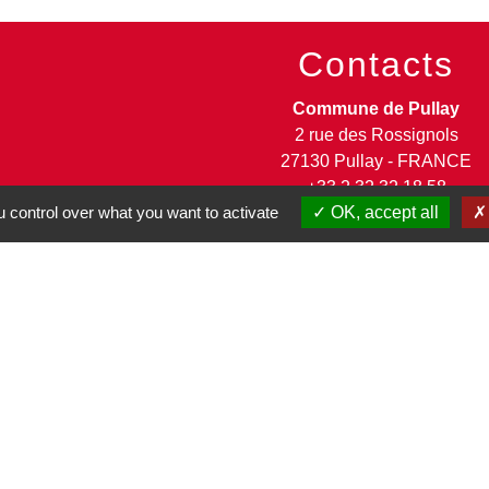
Contacts
Commune de Pullay
2 rue des Rossignols
27130 Pullay - FRANCE
+33 2 32 32 18 58
 control over what you want to activate
OK, accept all
Site internet :
www.pullay.fr
entions légales
-
Politique de confidentialité
-
Accessibilité
-
Site créé en partenariat avec Réseau d