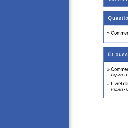
Questi
Comment 
Et auss
Comment 
Papiers - 
Livret d
Papiers - 