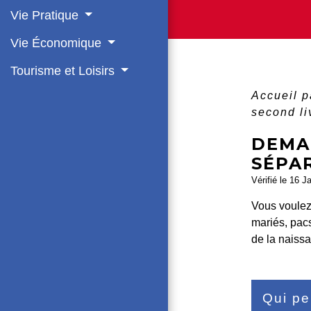
Vie Pratique
Vie Économique
Tourisme et Loisirs
Accueil p
second li
DEMA
SÉPA
Vérifié le 16 J
Vous voulez 
mariés, pacs
de la naiss
Qui pe