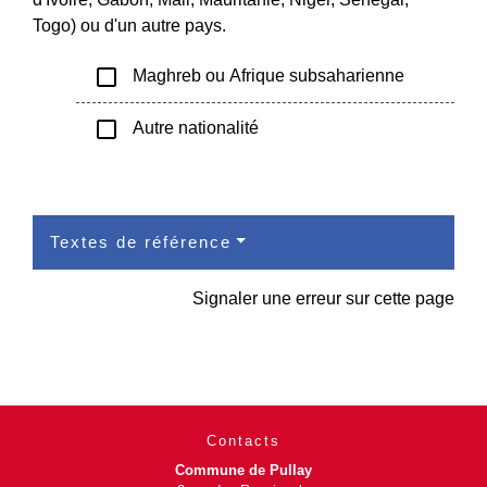
Togo) ou d'un autre pays.
check_box_outline_blank
Maghreb ou Afrique subsaharienne
check_box_outline_blank
Autre nationalité
Textes de référence
Signaler une erreur sur cette page
Contacts
Commune de Pullay