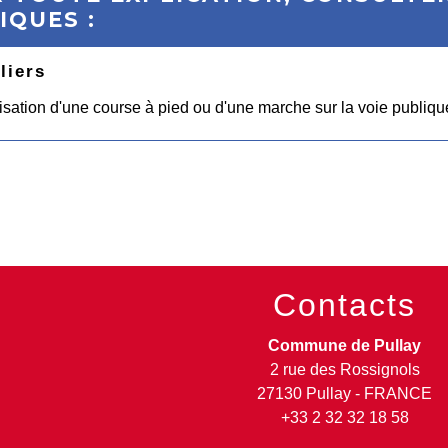
IQUES :
liers
sation d'une course à pied ou d'une marche sur la voie publiqu
Contacts
Commune de Pullay
2 rue des Rossignols
27130 Pullay - FRANCE
+33 2 32 32 18 58