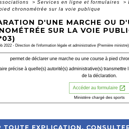
associations
>
Services en ligne et formulaires
>
pied chronométrée sur la voie publique
ARATION D'UNE MARCHE OU D'
NOMÉTRÉE SUR LA VOIE PUBL
*03)
eb 2022 - Direction de l'information légale et administrative (Première ministre)
permet de déclarer une marche ou une course à pied chro
ire précise à quelle(s) autorité(s) administrative(s) transmettre l
de la déclaration.
open_in_new
Accéder au formulaire
Ministère chargé des sports
 TOUTE EXPLICATION, CONSULTER