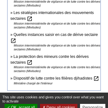
Mission interministérielle de vigilance et de lutte contre les dérives
sectaires (Miviludes)
Les stratégies internationales des mouvements
open_in_new
sectaires
Mission interministérielle de vigilance et de lutte contre les dérives
sectaires (Miviludes)
Quelles instances saisir en cas de dérive sectaire
open_in_new
Mission interministérielle de vigilance et de lutte contre les dérives
sectaires (Miviludes)
La protection des mineurs contre les dérives
open_in_new
sectaires
Mission interministérielle de vigilance et de lutte contre les dérives
sectaires (Miviludes)
open_in_new
Dispositif de lutte contre les filières djihadistes
Ministère chargé de l'intérieur
This site uses cookies and gives you control over what you want
Signaler une erreur sur cette page
to activate
OK, accept all
Deny all cookies
Personalize