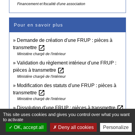
Financement et fiscalité d'une association
Pour en savoir plus
Demande de création d'une FRUP : pièces à
open_in_new
transmettre
Ministère chargé de l'intérieur
Validation du règlement intérieur d'une FRUP :
open_in_new
pièces à transmettre
Ministère chargé de l'intérieur
Modification des statuts d'une FRUP : pièces à
open_in_new
transmettre
Ministère chargé de l'intérieur
open_in_new
Dissolution d'une FRUP : pièces à transmettre
This site uses cookies and gives you control over what you want
Ministère chargé de l'intérieur
to activate
open_in_new
Fondation abritée
OK, accept all
Deny all cookies
Personalize
Centre français des fonds et fondations