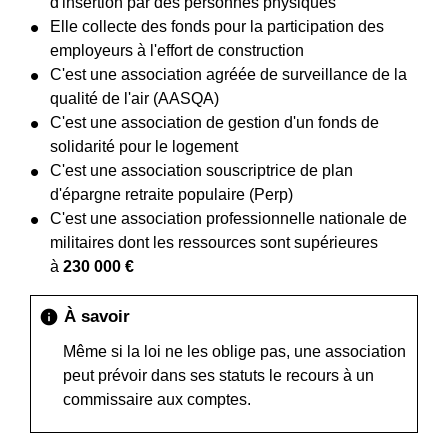
d'insertion par des personnes physiques
Elle collecte des fonds pour la participation des
employeurs à l'effort de construction
C'est une association agréée de surveillance de la
qualité de l'air (AASQA)
C'est une association de gestion d'un fonds de
solidarité pour le logement
C'est une association souscriptrice de plan
d'épargne retraite populaire (Perp)
C'est une association professionnelle nationale de
militaires dont les ressources sont supérieures
à
230 000 €
À savoir
info
Même si la loi ne les oblige pas, une association
peut prévoir dans ses statuts le recours à un
commissaire aux comptes.