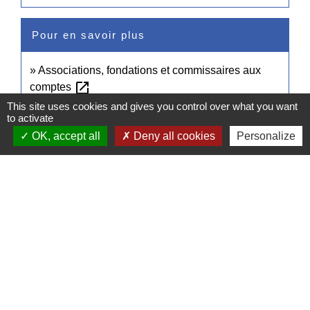
Pour en savoir plus
Associations, fondations et commissaires aux
open_in_new
comptes
Compagnie nationale des commissaires aux comptes (CNCC)
This site uses cookies and gives you control over what you want
to activate
OK, accept all
Deny all cookies
Personalize
Signaler une erreur sur cette page
Contacts
Commune de Pullay
2 rue des Rossignols
27130 Pullay - FRANCE
+33 2 32 32 18 58