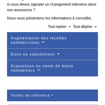
si vous devez signaler un changement intervenu dans
vos ressources ?
Nous vous présentons les informations à connaître.
keyboard_arrow_up
keyboard_arrow_down
Tout replier
Tout déplier
Augmentation des recettes
commerciales
Dons ou subventions
Acquisition ou vente de biens
immobiliers
Textes de référence