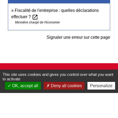
Fiscalité de l'entreprise : quelles déclarations
open_in_new
effectuer ?
Ministère chargé de l'économie
Signaler une erreur sur cette page
Contacts
This site uses cookies and gives you control over what you want
to activate
Commune de Pullay
2 rue des Rossignols
OK, accept all
Deny all cookies
Personalize
27130 Pullay - FRANCE
+33 2 32 32 18 58
Site internet :
www.pullay.fr