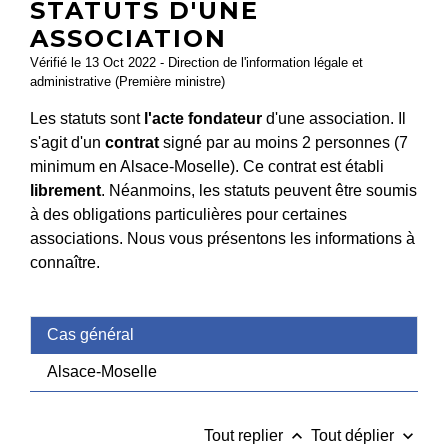
STATUTS D'UNE
ASSOCIATION
Vérifié le 13 Oct 2022 - Direction de l'information légale et
administrative (Première ministre)
Les statuts sont
l'acte fondateur
d'une association. Il
s'agit d'un
contrat
signé par au moins 2 personnes (7
minimum en Alsace-Moselle). Ce contrat est établi
librement
. Néanmoins, les statuts peuvent être soumis
à des obligations particulières pour certaines
associations. Nous vous présentons les informations à
connaître.
Cas général
Alsace-Moselle
keyboard_arrow_up
keyboard_arrow_down
Tout replier
Tout déplier