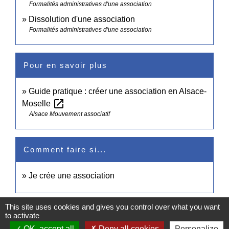
Formalités administratives d'une association
Dissolution d'une association
Formalités administratives d'une association
Pour en savoir plus
Guide pratique : créer une association en Alsace-
open_in_new
Moselle
Alsace Mouvement associatif
Comment faire si...
Je crée une association
This site uses cookies and gives you control over what you want
Signaler une erreur sur cette page
to activate
OK, accept all
Deny all cookies
Personalize