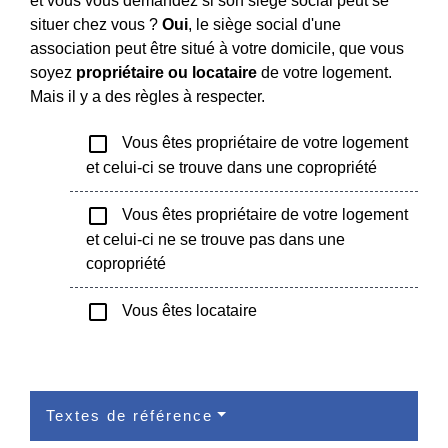
et vous vous demandez si son siège social peut se
situer chez vous ?
Oui
, le siège social d'une
association peut être situé à votre domicile, que vous
soyez
propriétaire ou locataire
de votre logement.
Mais il y a des règles à respecter.
check_box_outline_blank
Vous êtes propriétaire de votre logement
et celui-ci se trouve dans une copropriété
check_box_outline_blank
Vous êtes propriétaire de votre logement
et celui-ci ne se trouve pas dans une
copropriété
check_box_outline_blank
Vous êtes locataire
Textes de référence