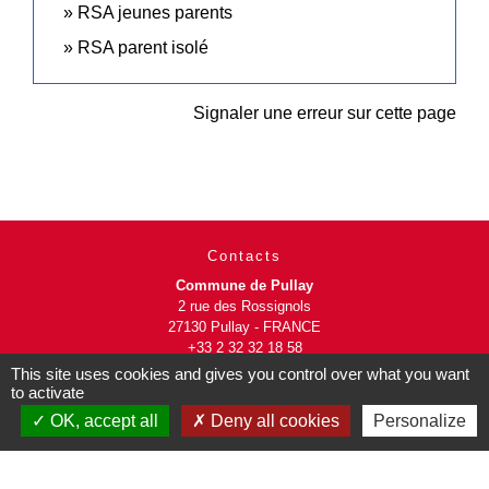
RSA jeunes parents
RSA parent isolé
Signaler une erreur sur cette page
Contacts
Commune de Pullay
2 rue des Rossignols
27130 Pullay - FRANCE
+33 2 32 32 18 58
This site uses cookies and gives you control over what you want
to activate
Site internet :
www.pullay.fr
OK, accept all
Deny all cookies
Personalize