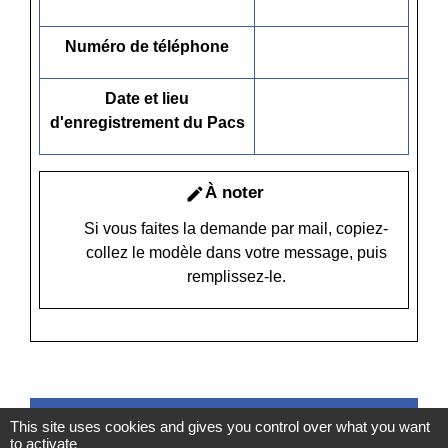
Numéro de téléphone
Date et lieu
d'enregistrement du Pacs
À noter
edit
Si vous faites la demande par mail, copiez-
collez le modèle dans votre message, puis
remplissez-le.
POUR TOUTE
This site uses cookies and gives you control over what you want
to activate