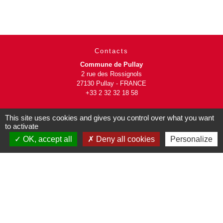
Contacts
Commune de Pullay
2 rue des Rossignols
27130 Pullay - FRANCE
+33 2 32 32 18 58
Site internet :
This site uses cookies and gives you control over what you want
www.pullay.fr
to activate
OK, accept all
Deny all cookies
Personalize
Mentions légales
-
Politique de confidentialité
-
Accessibilité
-
Plan du site
-
Gestion des cookies