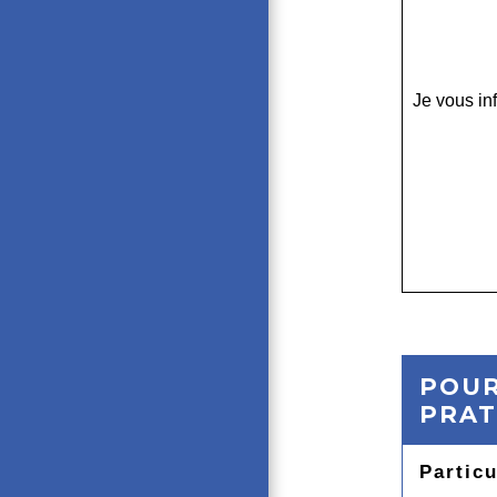
Je vous in
POUR
PRAT
Particu