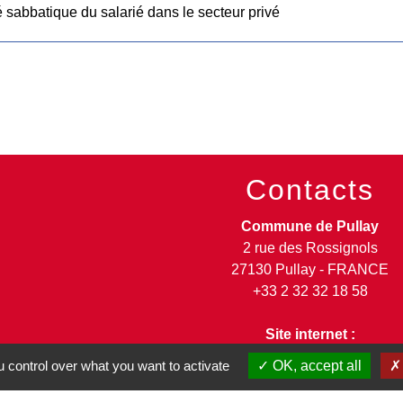
sabbatique du salarié dans le secteur privé
Contacts
Commune de Pullay
2 rue des Rossignols
27130 Pullay - FRANCE
+33 2 32 32 18 58
Site internet :
www.pullay.fr
 control over what you want to activate
OK, accept all