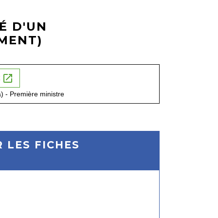
É D'UN
MENT)
open_in_new
t
a) - Première ministre
 LES FICHES