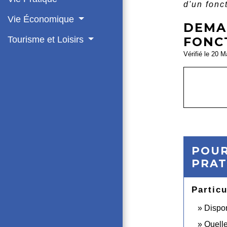
d'un fonc
Vie Économique
DEMAN
Tourisme et Loisirs
FONC
Vérifié le 20 M
POUR
PRAT
Particu
Dispon
Quelle