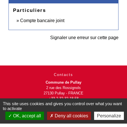
Particuliers
Compte bancaire joint
Signaler une erreur sur cette page
Contacts
Commune de Pullay
2 rue des Rossignols
27130 Pullay - FRANCE
+33 2 32 32 18 58
This site uses cookies and gives you control over what you want
to activate
Site internet :
OK, accept all
Deny all cookies
Personalize
www.pullay.fr