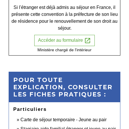
Si l'étranger est déjà admis au séjour en France, il
présente cette convention à la préfecture de son lieu
de résidence pour le renouvellement de son droit au
séjour.
open_in_new
Accéder au formulaire
Ministère chargé de l'intérieur
POUR TOUTE
EXPLICATION, CONSULTER
LES FICHES PRATIQUES :
Particuliers
Carte de séjour temporaire - Jeune au pair
Stagiaire aide familial étranger et jeune au pair