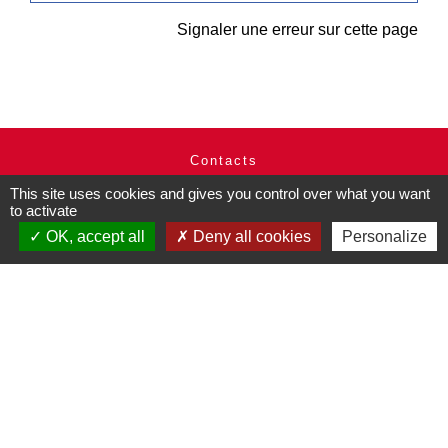
Signaler une erreur sur cette page
Contacts
Commune de Pullay
This site uses cookies and gives you control over what you want
2 rue des Rossignols
to activate
27130 Pullay - FRANCE
OK, accept all
Deny all cookies
Personalize
+33 2 32 32 18 58
Site internet :
www.pullay.fr
Mentions légales
-
Politique de confidentialité
-