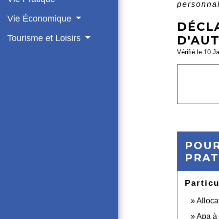
personna
Vie Économique
DÉCL
Tourisme et Loisirs
D'AUT
Vérifié le 10 J
POUR
PRAT
Particu
Alloca
Apa à 