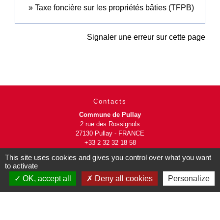
Taxe foncière sur les propriétés bâties (TFPB)
Signaler une erreur sur cette page
Contacts
Commune de Pullay
2 rue des Rossignols
27130 Pullay - FRANCE
+33 2 32 32 18 58
This site uses cookies and gives you control over what you want
Site internet :
to activate
www.pullay.fr
OK, accept all
Deny all cookies
Personalize