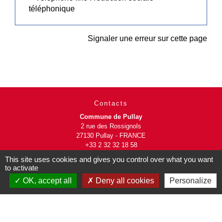
téléphonique
Signaler une erreur sur cette page
Contacts
Commune de Pullay
2 rue des Rossignols
27130 Pullay - FRANCE
+33 2 32 32 18 58
This site uses cookies and gives you control over what you want
Site internet :
to activate
www.pullay.fr
OK, accept all
Deny all cookies
Personalize