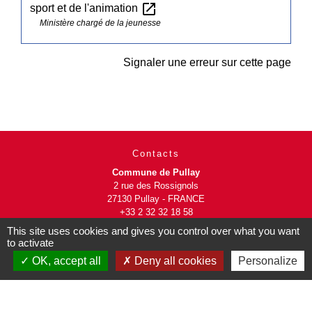
open_in_new
sport et de l'animation
Ministère chargé de la jeunesse
Signaler une erreur sur cette page
Contacts
Commune de Pullay
2 rue des Rossignols
27130 Pullay - FRANCE
+33 2 32 32 18 58
This site uses cookies and gives you control over what you want
to activate
Site internet :
www.pullay.fr
OK, accept all
Deny all cookies
Personalize