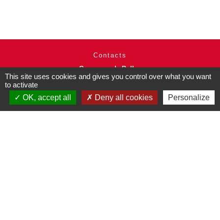
Contacts
Commune de Pullay
This site uses cookies and gives you control over what you want
2 rue des Rossignols
to activate
27130 Pullay - FRANCE
+33 2 32 32 18 58
OK, accept all
Deny all cookies
Personalize
Site internet :
www.pullay.fr
Mentions légales
-
Politique de confidentialité
-
Accessibilité
-
Plan du site
-
Gestion des cookies