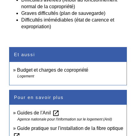
normal de la copropriété)
Graves difficultés (plan de sauvegarde)
Difficultés irrémédiables (état de carence et
expropriation)
Et aussi
Budget et charges de copropriété
Logement
Pour en savoir plus
open_in_new
Guides de l'Anil
Agence nationale pour l'information sur le logement (Anil)
Guide pratique sur l'installation de la fibre optique
open_in_new