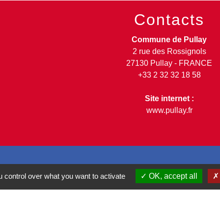
Contacts
Commune de Pullay
2 rue des Rossignols
27130 Pullay - FRANCE
+33 2 32 32 18 58
Site internet :
www.pullay.fr
entions légales
-
Politique de confidentialité
-
Accessibilité
-
 control over what you want to activate
OK, accept all
Site créé en partenariat avec Réseau d