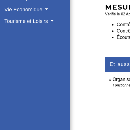
MESU
Vie Économique
Vérifié le 02 A
Tourisme et Loisirs
Contrô
Contrôl
Écout
Et auss
Organisa
Fonctionne