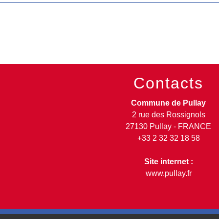
Contacts
Commune de Pullay
2 rue des Rossignols
27130 Pullay - FRANCE
+33 2 32 32 18 58
Site internet :
www.pullay.fr