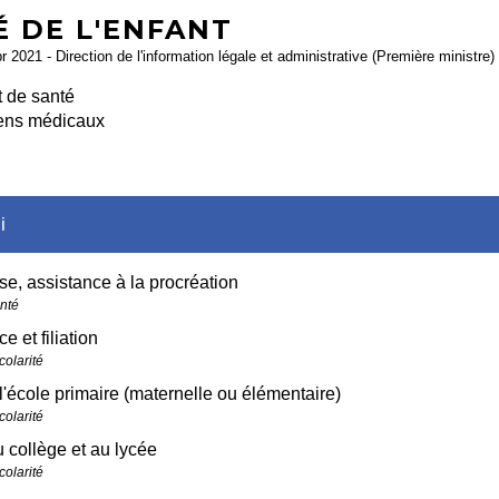
É DE L'ENFANT
pr 2021 - Direction de l'information légale et administrative (Première ministre)
 de santé
ns médicaux
i
e, assistance à la procréation
anté
e et filiation
colarité
l'école primaire (maternelle ou élémentaire)
colarité
 collège et au lycée
colarité