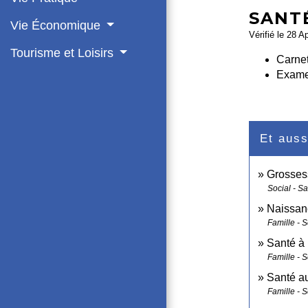
SANT
Vie Économique
Vérifié le 28 A
Tourisme et Loisirs
Carnet
Exame
Et auss
Grossess
Social - S
Naissanc
Famille - S
Santé à 
Famille - S
Santé au
Famille - S