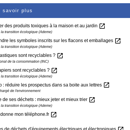
 savoir plus
open_in_new
r des produits toxiques à la maison et au jardin
la transition écologique (Ademe)
open_in_new
re les symboles inscrits sur les flacons et emballages
la transition écologique (Ademe)
open_in_new
astiques sont recyclables ?
ational de la consommation (INC)
open_in_new
piers sont recyclables ?
la transition écologique (Ademe)
open_in_new
 : réduire les prospectus dans sa boite aux lettres
chargé de l'environnement
open_in_new
e de ses déchets : mieux jeter et mieux trier
la transition écologique (Ademe)
open_in_new
e donne mon téléphone.fr
open_in_new
 de déchets d'équipements électriques et électroniques