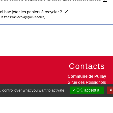
open_in_new
l bac jeter les papiers à recycler ?
la transition écologique (Ademe)
Contacts
Commune de Pullay
2 rue des Rossignols
27130 Pullay - FRANCE
 control over what you want to activate
OK, accept all
+33 2 32 32 18 58
Site internet :
www.pullay.fr