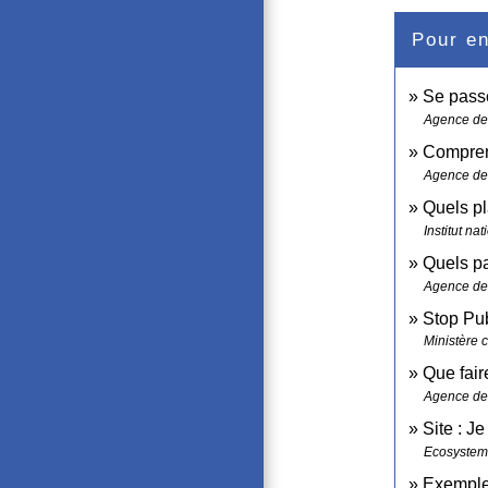
Pour en
Se passe
Agence de 
Comprend
Agence de 
Quels pl
Institut n
Quels pa
Agence de 
Stop Pub
Ministère 
Que fair
Agence de 
Site : J
Ecosystem
Exemples