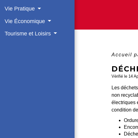
Vie Pratique
Vie Économique
Tourisme et Loisirs
Accueil p
DÉCH
Vérifié le 14 A
Les déchets 
non recyclab
électriques 
condition de
Ordur
Encom
Déchet