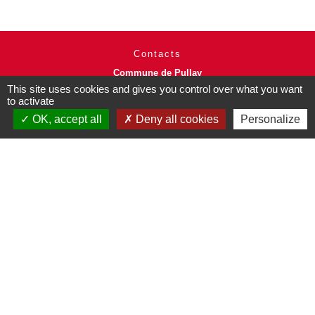
Contacts
Commune de Pullay
2 rue des Rossignols
This site uses cookies and gives you control over what you want
27130 Pullay - FRANCE
to activate
+33 2 32 32 18 58
OK, accept all
Deny all cookies
Personalize
Site internet :
www.pullay.fr
Mentions légales
-
Politique de confidentialité
-
Accessibilité
-
Plan du site
-
Gestion des cookies
Site créé en partenariat avec Réseau des Communes