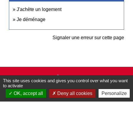
J'achète un logement
Je déménage
Signaler une erreur sur cette page
Contacts
This site uses cookies and gives you control over what you want
Commune de Pullay
to activate
2 rue des Rossignols
OK, accept all
Deny all cookies
Personalize
27130 Pullay - FRANCE
+33 2 32 32 18 58
Site internet :
www.pullay.fr