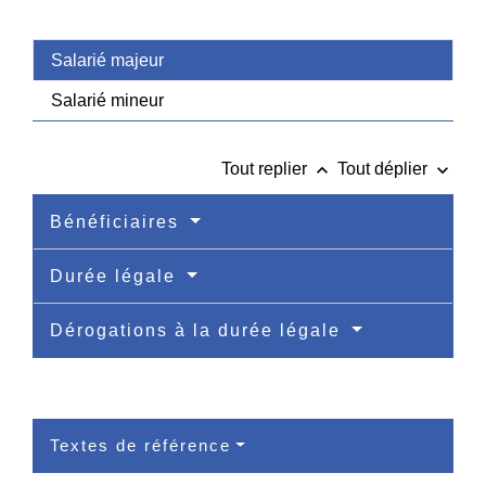
Salarié majeur
Salarié mineur
keyboard_arrow_up
keyboard_arrow_down
Tout replier
Tout déplier
Bénéficiaires
Durée légale
Dérogations à la durée légale
Textes de référence