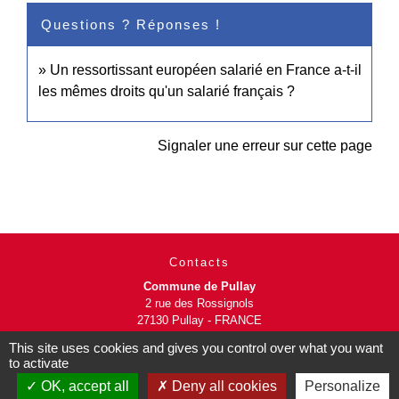
Questions ? Réponses !
Un ressortissant européen salarié en France a-t-il
les mêmes droits qu'un salarié français ?
Signaler une erreur sur cette page
Contacts
Commune de Pullay
2 rue des Rossignols
27130 Pullay - FRANCE
+33 2 32 32 18 58
This site uses cookies and gives you control over what you want
to activate
Site internet :
OK, accept all
Deny all cookies
Personalize
www.pullay.fr