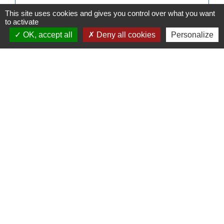
This site uses cookies and gives you control over what you want
to activate
Signaler une erreur sur cette page
OK, accept all
Deny all cookies
Personalize
Contacts
Commune de Pullay
2 rue des Rossignols
27130 Pullay - FRANCE
+33 2 32 32 18 58
Site internet :
www.pullay.fr
Mentions légales
-
Politique de confidentialité
-