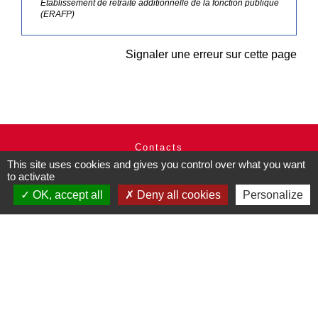
Établissement de retraite additionnelle de la fonction publique
(ERAFP)
Signaler une erreur sur cette page
Contacts
This site uses cookies and gives you control over what you want
Commune de Pullay
to activate
2 rue des Rossignols
27130 Pullay - FRANCE
OK, accept all
Deny all cookies
Personalize
+33 2 32 32 18 58
Site internet :
www.pullay.fr