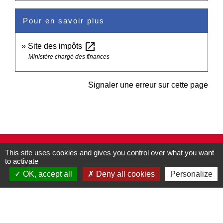
Pour en savoir plus
open_in_new
Site des impôts
Ministère chargé des finances
Signaler une erreur sur cette page
Contacts
This site uses cookies and gives you control over what you want
to activate
Commune de Pullay
2 rue des Rossignols
OK, accept all
Deny all cookies
Personalize
27130 Pullay - FRANCE
+33 2 32 32 18 58
Site internet :
www.pullay.fr