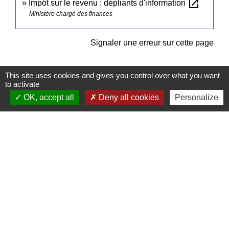
open_in_new
Impôt sur le revenu : dépliants d'information
Ministère chargé des finances
Signaler une erreur sur cette page
This site uses cookies and gives you control over what you want
to activate
OK, accept all
Deny all cookies
Personalize
Contacts
Commune de Pullay
2 rue des Rossignols
27130 Pullay - FRANCE
+33 2 32 32 18 58
Site internet :
www.pullay.fr