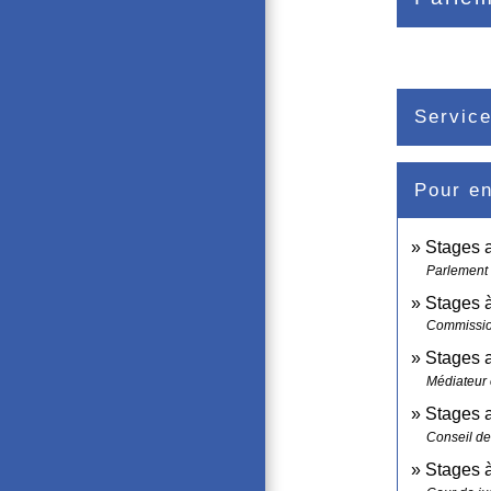
Service
Pour en
Stages 
Parlement
Stages 
Commissi
Stages 
Médiateur
Stages 
Conseil de
Stages à