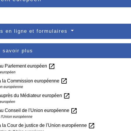
s en ligne et formulaires
 savoir plus
open_in_new
au Parlement européen
 européen
open_in_new
à la Commission européenne
on européenne
open_in_new
auprès du Médiateur européen
 européen
open_in_new
au Conseil de l'Union européenne
 l'Union européenne
open_in_new
 la Cour de justice de l'Union européenne