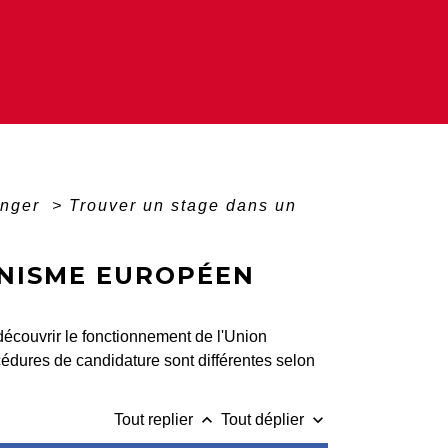
ranger
>
Trouver un stage dans un
NISME EUROPÉEN
écouvrir le fonctionnement de l'Union
édures de candidature sont différentes selon
keyboard_arrow_up
keyboard_arrow_down
Tout replier
Tout déplier