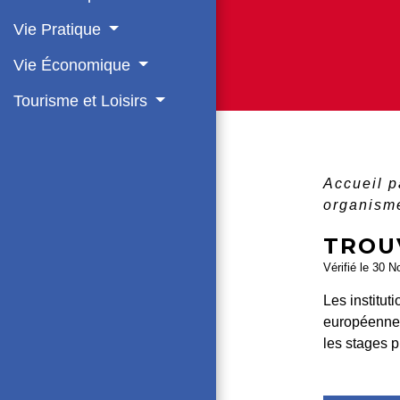
Vie Pratique
Vie Économique
Tourisme et Loisirs
Accueil p
organism
TROU
Vérifié le 30 N
Les institu
européenne 
les stages 