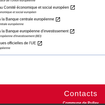
stice de l'Union européenne
open_in_new
au Comité économique et social européen
onomique et social européen
open_in_new
à la Banque centrale européenne
ntrale européenne
open_in_new
à la Banque européenne d'investissement
opéenne d'investissement (BEI)
open_in_new
ues officielles de l'UE
opéenne
Contacts
Commune de Pullay