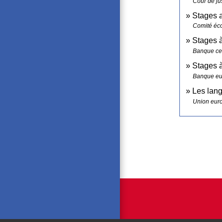
Cour de ju
Stages 
Comité éc
Stages 
Banque ce
Stages 
Banque eur
Les lang
Union eur