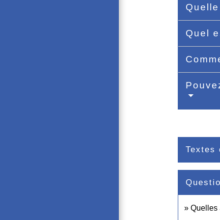
Quelle
Quel e
Commen
Pouvez
Textes 
Questi
Quelles 