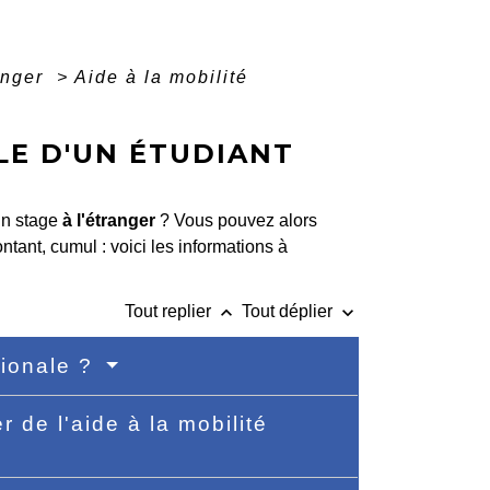
ranger
>
Aide à la mobilité
LE D'UN ÉTUDIANT
un stage
à l'étranger
? Vous pouvez alors
tant, cumul : voici les informations à
keyboard_arrow_up
keyboard_arrow_down
Tout replier
Tout déplier
ationale ?
 de l'aide à la mobilité