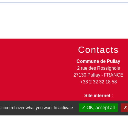
Contacts
Commune de Pullay
2 rue des Rossignols
27130 Pullay - FRANCE
+33 2 32 32 18 58
Site internet :
www.pullay.fr
 control over what you want to activate
OK, accept all