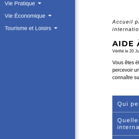
Vie Pratique
Vie Économique
Accueil p
Tourisme et Loisirs
internati
AIDE 
Vérifié le 20 J
Vous êtes ét
percevoir u
connaître sur
Qui pe
Quelle
intern