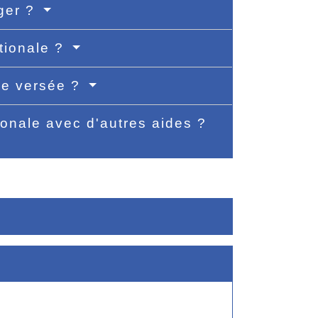
nger ?
ationale ?
lle versée ?
ionale avec d'autres aides ?