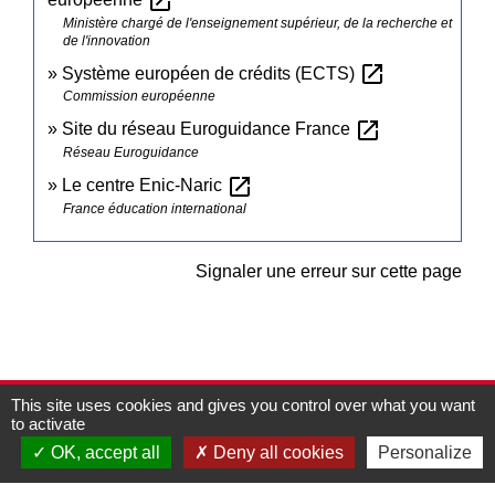
open_in_new
Ministère chargé de l'enseignement supérieur, de la recherche et
de l'innovation
open_in_new
Système européen de crédits (ECTS)
Commission européenne
open_in_new
Site du réseau Euroguidance France
Réseau Euroguidance
open_in_new
Le centre Enic-Naric
France éducation international
Signaler une erreur sur cette page
This site uses cookies and gives you control over what you want
Contacts
to activate
Commune de Pullay
OK, accept all
Deny all cookies
Personalize
2 rue des Rossignols
27130 Pullay - FRANCE