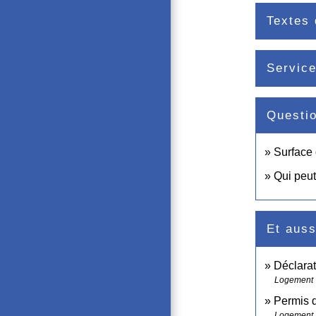
Textes 
Service
Questi
Surface 
Qui peut
Et auss
Déclarat
Logement
Permis d
Logement