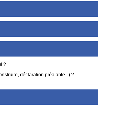
l ?
truire, déclaration préalable...) ?