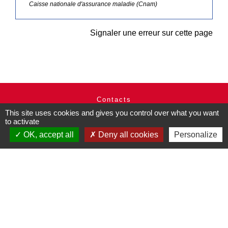
Caisse nationale d'assurance maladie (Cnam)
Signaler une erreur sur cette page
Contacts
This site uses cookies and gives you control over what you want
Commune de Pullay
to activate
2 rue des Rossignols
27130 Pullay - FRANCE
OK, accept all
Deny all cookies
Personalize
+33 2 32 32 18 58
Site internet :
www.pullay.fr