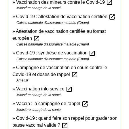
open_in_new
Vaccination des mineurs contre le Covid-19
Ministère chargé de la santé
open_in_new
Covid-19 : attestation de vaccination certifiée
Caisse nationale d'assurance maladie (Cnam)
Attestation de vaccination certifiée au format
open_in_new
européen
Caisse nationale d'assurance maladie (Cnam)
open_in_new
Covid-19 : synthèse de vaccination
Caisse nationale d'assurance maladie (Cnam)
Campagne de vaccination en cours contre le
open_in_new
Covid-19 et doses de rappel
Ameli.fr
open_in_new
Vaccination info service
Ministère chargé de la santé
open_in_new
Vaccin : la campagne de rappel
Ministère chargé de la santé
Covid-19 : quand faire son rappel pour garder son
open_in_new
passe vaccinal valide ?