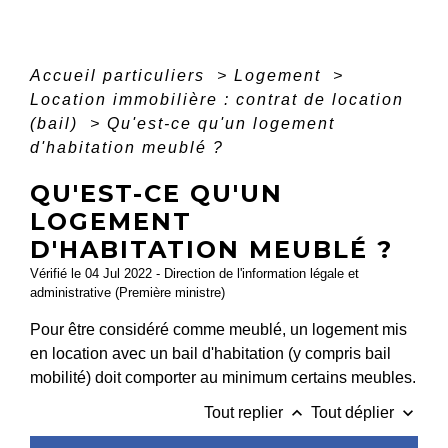
Accueil particuliers
>
Logement
>
Location immobilière : contrat de location
(bail)
>
Qu'est-ce qu'un logement
d'habitation meublé ?
QU'EST-CE QU'UN
LOGEMENT
D'HABITATION MEUBLÉ ?
Vérifié le 04 Jul 2022 - Direction de l'information légale et
administrative (Première ministre)
Pour être considéré comme meublé, un logement mis
en location avec un bail d'habitation (y compris bail
mobilité) doit comporter au minimum certains meubles.
keyboard_arrow_up
keyboard_arrow_down
Tout replier
Tout déplier