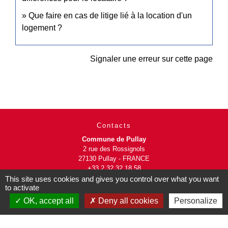
Que faire en cas de litige lié à la location d'un
logement ?
Signaler une erreur sur cette page
Contacts
Commune de Pullay
2 rue des Rossignols
27130 Pullay - FRANCE
+33 2 32 32 18 58
This site uses cookies and gives you control over what you want
to activate
Site internet :
www.pullay.fr
OK, accept all
Deny all cookies
Personalize