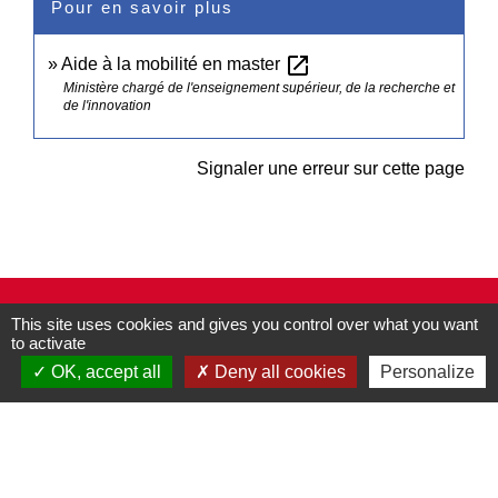
Pour en savoir plus
open_in_new
Aide à la mobilité en master
Ministère chargé de l'enseignement supérieur, de la recherche et
de l'innovation
Signaler une erreur sur cette page
Contacts
This site uses cookies and gives you control over what you want
to activate
Commune de Pullay
2 rue des Rossignols
OK, accept all
Deny all cookies
Personalize
27130 Pullay - FRANCE
+33 2 32 32 18 58
Site internet :
www.pullay.fr